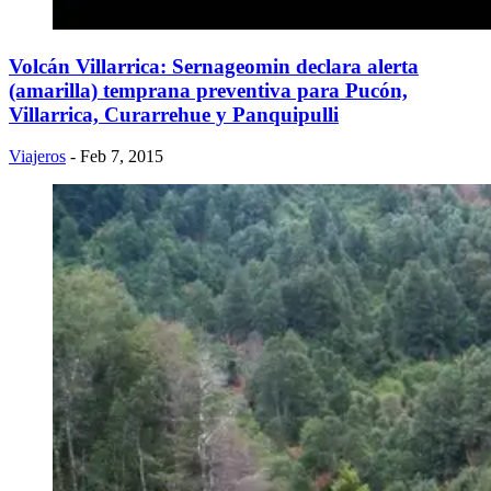
Volcán Villarrica: Sernageomin declara alerta
(amarilla) temprana preventiva para Pucón,
Villarrica, Curarrehue y Panquipulli
Viajeros
- Feb 7, 2015