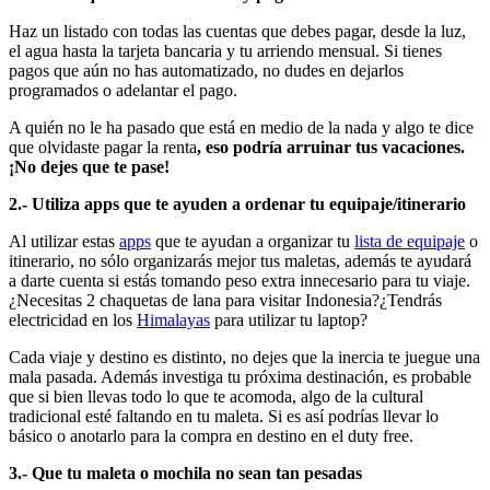
Haz un listado con todas las cuentas que debes pagar, desde la luz,
el agua hasta la tarjeta bancaria y tu arriendo mensual. Si tienes
pagos que aún no has automatizado, no dudes en dejarlos
programados o adelantar el pago.
A quién no le ha pasado que está en medio de la nada y algo te dice
que olvidaste pagar la renta
, eso podría arruinar tus vacaciones.
¡No dejes que te pase!
2.- Utiliza apps que te ayuden a ordenar tu equipaje/itinerario
Al utilizar estas
apps
que te ayudan a organizar tu
lista de equipaje
o
itinerario, no sólo organizarás mejor tus maletas, además te ayudará
a darte cuenta si estás tomando peso extra innecesario para tu viaje.
¿Necesitas 2 chaquetas de lana para visitar Indonesia?¿Tendrás
electricidad en los
Himalayas
para utilizar tu laptop?
Cada viaje y destino es distinto, no dejes que la inercia te juegue una
mala pasada. Además investiga tu próxima destinación, es probable
que si bien llevas todo lo que te acomoda, algo de la cultural
tradicional esté faltando en tu maleta. Si es así podrías llevar lo
básico o anotarlo para la compra en destino en el duty free.
3.- Que tu maleta o mochila no sean tan pesadas