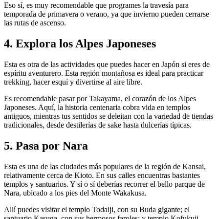
Eso sí, es muy recomendable que programes la travesía para
temporada de primavera o verano, ya que invierno pueden cerrarse
las rutas de ascenso.
4. Explora los Alpes Japoneses
Esta es otra de las actividades que puedes hacer en Japón si eres de
espíritu aventurero. Esta región montañosa es ideal para practicar
trekking, hacer esquí y divertirse al aire libre.
Es recomendable pasar por Takayama, el corazón de los Alpes
Japoneses. Aquí, la historia centenaria cobra vida en templos
antiguos, mientras tus sentidos se deleitan con la variedad de tiendas
tradicionales, desde destilerías de sake hasta dulcerías típicas.
5. Pasa por Nara
Esta es una de las ciudades más populares de la región de Kansai,
relativamente cerca de Kioto. En sus calles encuentras bastantes
templos y santuarios. Y sí o sí deberías recorrer el bello parque de
Nara, ubicado a los pies del Monte Wakakusa.
Allí puedes visitar el templo Todaiji, con su Buda gigante; el
santuario Kasuga, con sus hermosos faroles; y templo Kofukuji,