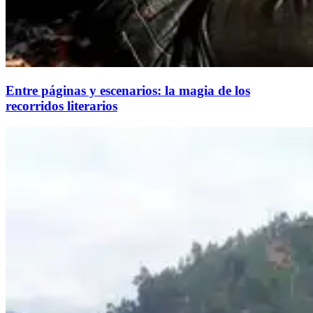
Entre páginas y escenarios: la magia de los
recorridos literarios