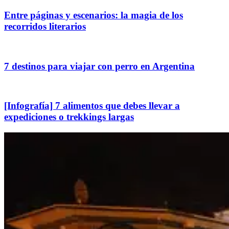
Entre páginas y escenarios: la magia de los
recorridos literarios
7 destinos para viajar con perro en Argentina
[Infografía] 7 alimentos que debes llevar a
expediciones o trekkings largas