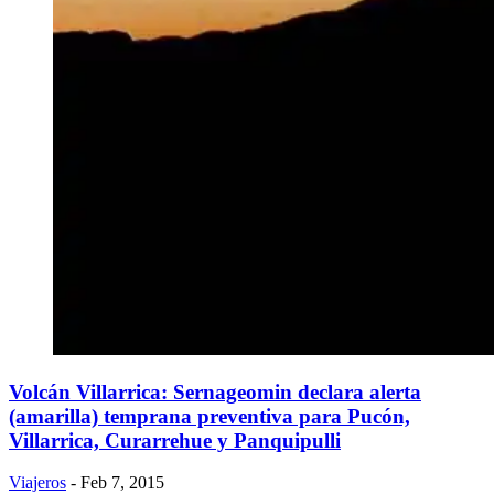
Volcán Villarrica: Sernageomin declara alerta
(amarilla) temprana preventiva para Pucón,
Villarrica, Curarrehue y Panquipulli
Viajeros
- Feb 7, 2015