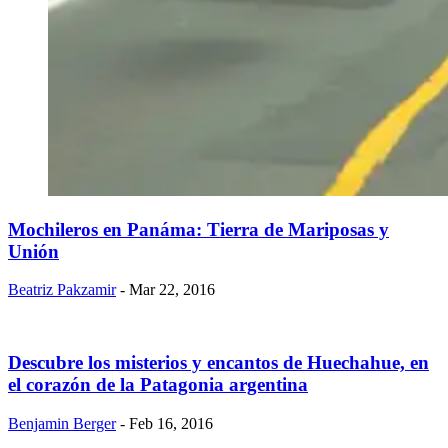
Mochileros en Panáma: Tierra de Mariposas y
Unión
Beatriz Pakzamir
- Mar 22, 2016
Descubre los misterios y encantos de Huechahue, en
el corazón de la Patagonia argentina
Benjamin Berger
- Feb 16, 2016