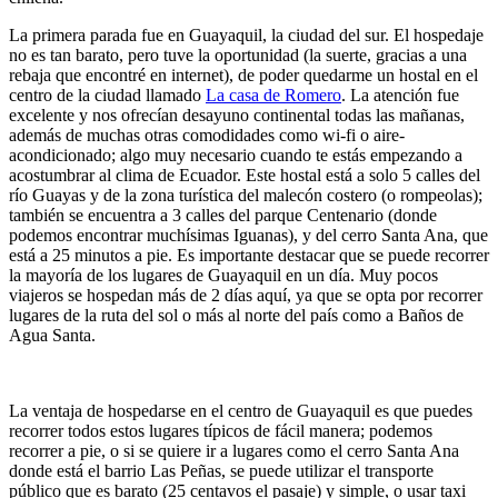
La primera parada fue en Guayaquil, la ciudad del sur. El hospedaje
no es tan barato, pero tuve la oportunidad (la suerte, gracias a una
rebaja que encontré en internet), de poder quedarme un hostal en el
centro de la ciudad llamado
La casa de Romero
. La atención fue
excelente y nos ofrecían desayuno continental todas las mañanas,
además de muchas otras comodidades como wi-fi o aire-
acondicionado; algo muy necesario cuando te estás empezando a
acostumbrar al clima de Ecuador. Este hostal está a solo 5 calles del
río Guayas y de la zona turística del malecón costero (o rompeolas);
también se encuentra a 3 calles del parque Centenario (donde
podemos encontrar muchísimas Iguanas), y del cerro Santa Ana, que
está a 25 minutos a pie. Es importante destacar que se puede recorrer
la mayoría de los lugares de Guayaquil en un día. Muy pocos
viajeros se hospedan más de 2 días aquí, ya que se opta por recorrer
lugares de la ruta del sol o más al norte del país como a Baños de
Agua Santa.
La ventaja de hospedarse en el centro de Guayaquil es que puedes
recorrer todos estos lugares típicos de fácil manera; podemos
recorrer a pie, o si se quiere ir a lugares como el cerro Santa Ana
donde está el barrio Las Peñas, se puede utilizar el transporte
público que es barato (25 centavos el pasaje) y simple, o usar taxi