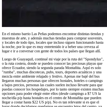
En el mismo barrio Las Peñas podemos encontrar distintas tiendas y
muestras de arte, y además muchas tiendas para comprar souvenirs,
y locales de todo tipo, locales que incluso siguen funcionando hasta
la noche, por lo que es muy entretenido ir a beber una cerveza al
lugar e ir a conversar con gente de todos los países que llegan allí.
Luego de Guayaquil, continué mi viaje por la ruta del "Spondylus",
o la ruta costera, donde se pueden conocer las preciosas playas que
ofrece Ecuador, siendo la segunda parada Montañita. Aquí es solo
"rumba", muchas discotecas, pubs, tours, deportes acuáticos y una
mezcla entre ambiente relajado y festivo. Apenas me bajé del bus
llegaron muchas personas que ofrecen hostales, hoteles o campings
a bajos precios, personas las cuales suelen incluso llevarte para que
puedas conocer los hospedajes, por lo tanto siempre existen muchas
opciones para poder elegir entre ellos (desde campings a $7 US la
noche/día p/p hasta hostales en el centro de Montañita que pueden
llegar a costar hasta $22 US p/p). No es tan relevante si es que el
lugar donde decidamos quedarnos se encuentra lejos del centro, ya