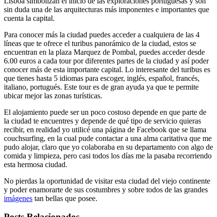
Lisboa simbolizan el inicio de las exploraciones portuguesas y son
sin duda una de las arquitecturas más imponentes e importantes que
cuenta la capital.
Para conocer más la ciudad puedes acceder a cualquiera de las 4
líneas que te ofrece el turibus panorámico de la ciudad, estos se
encuentran en la plaza Marquez de Pombal, puedes acceder desde
6.00 euros a cada tour por diferentes partes de la ciudad y así poder
conocer más de esta importante capital. Lo interesante del turibus es
que tienes hasta 5 idiomas para escoger, inglés, español, francés,
italiano, portugués. Este tour es de gran ayuda ya que te permite
ubicar mejor las zonas turísticas.
El alojamiento puede ser un poco costoso depende en que parte de
la ciudad te encuentres y depende de qué tipo de servicio quieras
recibir, en realidad yo utilicé una página de Facebook que se llama
couchsurfing, en la cual pude contactar a una alma caritativa que me
pudo alojar, claro que yo colaboraba en su departamento con algo de
comida y limpieza, pero casi todos los días me la pasaba recorriendo
esta hermosa ciudad.
No pierdas la oportunidad de visitar esta ciudad del viejo continente
y poder enamorarte de sus costumbres y sobre todos de las grandes
imágenes
tan bellas que posee.
Posts Relacionados