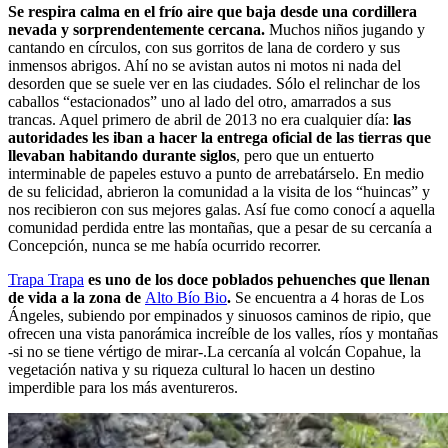
Se respira calma en el frío aire que baja desde una cordillera
nevada y sorprendentemente cercana.
Muchos niños jugando y
cantando en círculos, con sus gorritos de lana de cordero y sus
inmensos abrigos. Ahí no se avistan autos ni motos ni nada del
desorden que se suele ver en las ciudades. Sólo el relinchar de los
caballos “estacionados” uno al lado del otro, amarrados a sus
trancas. Aquel primero de abril de 2013 no era cualquier día:
las
autoridades les iban a hacer la entrega oficial de las tierras que
llevaban habitando durante siglos
, pero que un entuerto
interminable de papeles estuvo a punto de arrebatárselo. En medio
de su felicidad, abrieron la comunidad a la visita de los “huincas” y
nos recibieron con sus mejores galas. Así fue como conocí a aquella
comunidad perdida entre las montañas, que a pesar de su cercanía a
Concepción, nunca se me había ocurrido recorrer.
Trapa Trapa
es uno de los doce poblados pehuenches que llenan
de vida a la zona de
Alto Bío Bio
.
Se encuentra a 4 horas de Los
Ángeles, subiendo por empinados y sinuosos caminos de ripio, que
ofrecen una vista panorámica increíble de los valles, ríos y montañas
-si no se tiene vértigo de mirar-.La cercanía al volcán Copahue, la
vegetación nativa y su riqueza cultural lo hacen un destino
imperdible para los más aventureros.