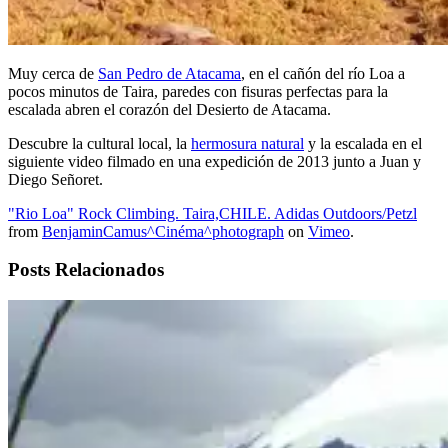
Muy cerca de
San Pedro de Atacama
, en el cañón del río Loa a
pocos minutos de Taira, paredes con fisuras perfectas para la
escalada abren el corazón del Desierto de Atacama.
Descubre la cultural local, la
hermosura natural
y la escalada en el
siguiente video filmado en una expedición de 2013 junto a Juan y
Diego Señoret.
"Rio Loa" Rock Climbing. Taira,CHILE. Adidas Outdoors/Petzl
from
BenjaminCamus^Cinéma^photograph
on
Vimeo
.
Posts Relacionados