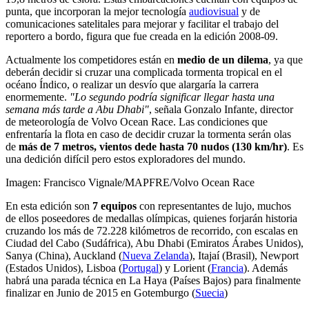
punta, que incorporan la mejor tecnología
audiovisual
y de
comunicaciones satelitales para mejorar y facilitar el trabajo del
reportero a bordo, figura que fue creada en la edición 2008-09.
Actualmente los competidores están en
medio de un dilema
, ya que
deberán decidir si cruzar una complicada tormenta tropical en el
océano Índico, o realizar un desvío que alargaría la carrera
enormemente.
"Lo segundo podría significar llegar hasta una
semana más tarde a Abu Dhabi"
, señala Gonzalo Infante, director
de meteorología de Volvo Ocean Race. Las condiciones que
enfrentaría la flota en caso de decidir cruzar la tormenta serán olas
de
más de 7 metros, vientos dede hasta 70 nudos (130 km/hr)
. Es
una dedición difícil pero estos exploradores del mundo.
Imagen: Francisco Vignale/MAPFRE/Volvo Ocean Race
En esta edición son
7 equipos
con representantes de lujo, muchos
de ellos poseedores de medallas olímpicas, quienes forjarán historia
cruzando los más de 72.228 kilómetros de recorrido, con escalas en
Ciudad del Cabo (Sudáfrica), Abu Dhabi (Emiratos Árabes Unidos),
Sanya (China), Auckland (
Nueva Zelanda
), Itajaí (Brasil), Newport
(Estados Unidos), Lisboa (
Portugal
) y Lorient (
Francia
). Además
habrá una parada técnica en La Haya (Países Bajos) para finalmente
finalizar en Junio de 2015 en Gotemburgo (
Suecia
)