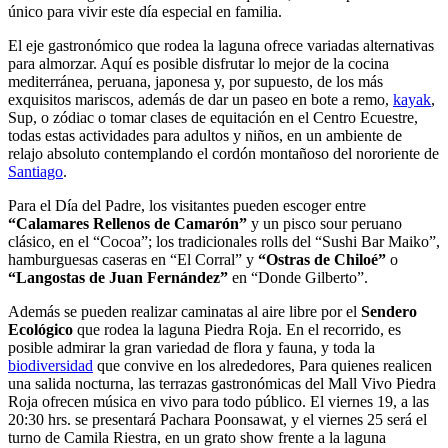
único para vivir este día especial en familia.
El eje gastronómico que rodea la laguna ofrece variadas alternativas
para almorzar. Aquí es posible disfrutar lo mejor de la cocina
mediterránea, peruana, japonesa y, por supuesto, de los más
exquisitos mariscos, además de dar un paseo en bote a remo,
kayak
,
Sup, o zódiac o tomar clases de equitación en el Centro Ecuestre,
todas estas actividades para adultos y niños, en un ambiente de
relajo absoluto contemplando el cordón montañoso del nororiente de
Santiago
.
Para el Día del Padre, los visitantes pueden escoger entre
“Calamares Rellenos de Camarón”
y un pisco sour peruano
clásico, en el “Cocoa”; los tradicionales rolls del “Sushi Bar Maiko”,
hamburguesas caseras en “El Corral” y
“Ostras de Chiloé”
o
“Langostas de Juan Fernández”
en “Donde Gilberto”.
Además se pueden realizar caminatas al aire libre por el
Sendero
Ecológico
que rodea la laguna Piedra Roja. En el recorrido, es
posible admirar la gran variedad de flora y fauna, y toda la
biodiversidad
que convive en los alrededores, Para quienes realicen
una salida nocturna, las terrazas gastronómicas del Mall Vivo Piedra
Roja ofrecen música en vivo para todo público. El viernes 19, a las
20:30 hrs. se presentará Pachara Poonsawat, y el viernes 25 será el
turno de Camila Riestra, en un grato show frente a la laguna