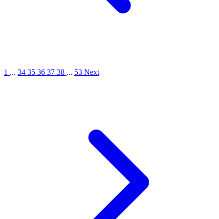
1
...
34
35
36
37
38
...
53
Next