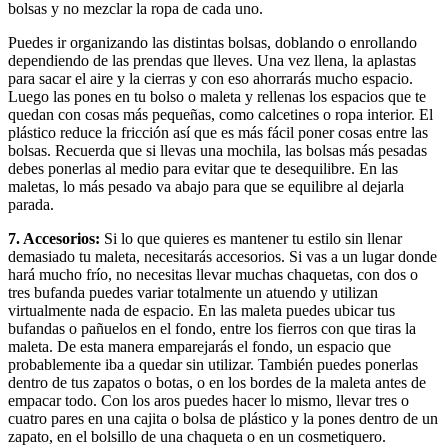
bolsas y no mezclar la ropa de cada uno.
Puedes ir organizando las distintas bolsas, doblando o enrollando
dependiendo de las prendas que lleves. Una vez llena, la aplastas
para sacar el aire y la cierras y con eso ahorrarás mucho espacio.
Luego las pones en tu bolso o maleta y rellenas los espacios que te
quedan con cosas más pequeñas, como calcetines o ropa interior. El
plástico reduce la fricción así que es más fácil poner cosas entre las
bolsas. Recuerda que si llevas una mochila, las bolsas más pesadas
debes ponerlas al medio para evitar que te desequilibre. En las
maletas, lo más pesado va abajo para que se equilibre al dejarla
parada.
7. Accesorios:
Si lo que quieres es mantener tu estilo sin llenar
demasiado tu maleta, necesitarás accesorios. Si vas a un lugar donde
hará mucho frío, no necesitas llevar muchas chaquetas, con dos o
tres bufanda puedes variar totalmente un atuendo y utilizan
virtualmente nada de espacio. En las maleta puedes ubicar tus
bufandas o pañuelos en el fondo, entre los fierros con que tiras la
maleta. De esta manera emparejarás el fondo, un espacio que
probablemente iba a quedar sin utilizar. También puedes ponerlas
dentro de tus zapatos o botas, o en los bordes de la maleta antes de
empacar todo. Con los aros puedes hacer lo mismo, llevar tres o
cuatro pares en una cajita o bolsa de plástico y la pones dentro de un
zapato, en el bolsillo de una chaqueta o en un cosmetiquero.