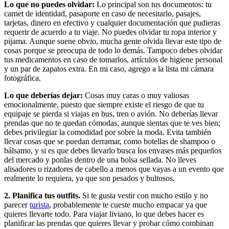
Lo que no puedes olvidar:
Lo principal son tus documentos: tu
carnet de identidad, pasaporte en caso de necesitarlo, pasajes,
tarjetas, dinero en efectivo y cualquier documentación que pudieras
requerir de acuerdo a tu viaje. No puedes olvidar tu ropa interior y
pijama. Aunque suene obvio, mucha gente olvida llevar este tipo de
cosas porque se preocupa de todo lo demás. Tampoco debes olvidar
tus medicamentos en caso de tomarlos, artículos de higiene personal
y un par de zapatos extra. En mi caso, agrego a la lista mi cámara
fotográfica.
Lo que deberías dejar:
Cosas muy caras o muy valiosas
emocionalmente, puesto que siempre existe el riesgo de que tu
equipaje se pierda si viajas en bus, tren o avión. No deberías llevar
prendas que no te quedan cómodas, aunque sientas que te ves bien;
debes privilegiar la comodidad por sobre la moda. Evita también
llevar cosas que se puedan derramar, como botellas de shampoo o
bálsamo, y si es que debes llevarlo busca los envases más pequeños
del mercado y ponlas dentro de una bolsa sellada. No lleves
alisadores o rizadores de cabello a menos que vayas a un evento que
realmente lo requiera, ya que son pesados y bultosos.
2. Planifica tus outfits.
Si te gusta vestir con mucho estilo y no
parecer
turista
, probablemente te cueste mucho empacar ya que
quieres llevarte todo. Para viajar liviano, lo que debes hacer es
planificar las prendas que quieres llevar y probar cómo combinan