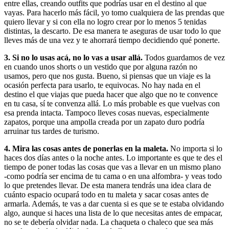
entre ellas, creando outfits que podrías usar en el destino al que
vayas. Para hacerlo más fácil, yo tomo cualquiera de las prendas que
quiero llevar y si con ella no logro crear por lo menos 5 tenidas
distintas, la descarto. De esa manera te aseguras de usar todo lo que
lleves más de una vez y te ahorrará tiempo decidiendo qué ponerte.
3. Si no lo usas acá, no lo vas a usar allá.
Todos guardamos de vez
en cuando unos shorts o un vestido que por alguna razón no
usamos, pero que nos gusta. Bueno, si piensas que un viaje es la
ocasión perfecta para usarlo, te equivocas. No hay nada en el
destino el que viajas que pueda hacer que algo que no te convence
en tu casa, sí te convenza allá. Lo más probable es que vuelvas con
esa prenda intacta. Tampoco lleves cosas nuevas, especialmente
zapatos, porque una ampolla creada por un zapato duro podría
arruinar tus tardes de turismo.
4. Mira las cosas antes de ponerlas en la maleta.
No importa si lo
haces dos días antes o la noche antes. Lo importante es que te des el
tiempo de poner todas las cosas que vas a llevar en un mismo plano
-como podría ser encima de tu cama o en una alfombra- y veas todo
lo que pretendes llevar. De esta manera tendrás una idea clara de
cuánto espacio ocupará todo en tu maleta y sacar cosas antes de
armarla. Además, te vas a dar cuenta si es que se te estaba olvidando
algo, aunque si haces una lista de lo que necesitas antes de empacar,
no se te debería olvidar nada. La chaqueta o chaleco que sea más