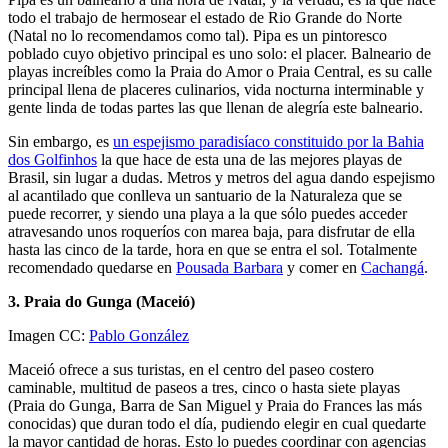
todo el trabajo de hermosear el estado de Rio Grande do Norte
(Natal no lo recomendamos como tal). Pipa es un pintoresco
poblado cuyo objetivo principal es uno solo: el placer. Balneario de
playas increíbles como la Praia do Amor o Praia Central, es su calle
principal llena de placeres culinarios, vida nocturna interminable y
gente linda de todas partes las que llenan de alegría este balneario.
Sin embargo, es
un espejismo paradisíaco constituido por la Bahia
dos Golfinhos
la que hace de esta una de las mejores playas de
Brasil, sin lugar a dudas. Metros y metros del agua dando espejismo
al acantilado que conlleva un santuario de la Naturaleza que se
puede recorrer, y siendo una playa a la que sólo puedes acceder
atravesando unos roqueríos con marea baja, para disfrutar de ella
hasta las cinco de la tarde, hora en que se entra el sol. Totalmente
recomendado quedarse en
Pousada Barbara
y comer en
Cachangá
.
3. Praia do Gunga (Maceió)
Imagen CC:
Pablo González
Maceió ofrece a sus turistas, en el centro del paseo costero
caminable, multitud de paseos a tres, cinco o hasta siete playas
(Praia do Gunga, Barra de San Miguel y Praia do Frances las más
conocidas) que duran todo el día, pudiendo elegir en cual quedarte
la mayor cantidad de horas. Esto lo puedes coordinar con agencias