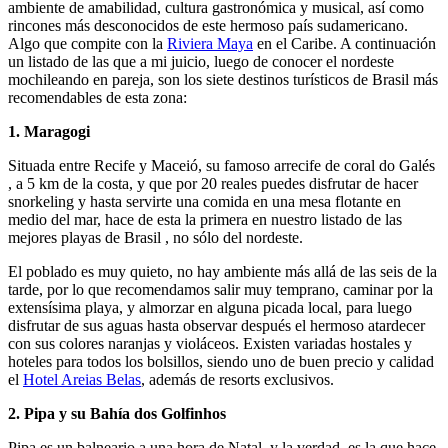
ambiente de amabilidad, cultura gastronómica y musical, así como
rincones más desconocidos de este hermoso país sudamericano.
Algo que compite con la
Riviera Maya
en el Caribe. A continuación
un listado de las que a mi juicio, luego de conocer el nordeste
mochileando en pareja, son los siete destinos turísticos de Brasil más
recomendables de esta zona:
1. Maragogi
Situada entre Recife y Maceió, su famoso arrecife de coral do Galés
, a 5 km de la costa, y que por 20 reales puedes disfrutar de hacer
snorkeling y hasta servirte una comida en una mesa flotante en
medio del mar, hace de esta la primera en nuestro listado de las
mejores playas de Brasil , no sólo del nordeste.
El poblado es muy quieto, no hay ambiente más allá de las seis de la
tarde, por lo que recomendamos salir muy temprano, caminar por la
extensísima playa, y almorzar en alguna picada local, para luego
disfrutar de sus aguas hasta observar después el hermoso atardecer
con sus colores naranjas y violáceos. Existen variadas hostales y
hoteles para todos los bolsillos, siendo uno de buen precio y calidad
el
Hotel Areias Belas
, además de resorts exclusivos.
2. Pipa y su Bahía dos Golfinhos
Pipa es un balneario a una hora de Natal, y la verdad, es la que hace