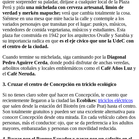
quiere sorprender su paladar, diríjase a cualquier local de la Plaza
Perú y pida
una michelada con cerveza artesanal, limón de
verdad y merkén mapuche;
verá que cambia totalmente la cosa.
Siéntese en una mesa que mire hacia la calle y contemple a los
variados personajes que transitan por el lugar: punkys, músicos,
vendedores de comida vegetariana, músicos y estudiantes. Esta
plaza fue construida en 1942 por los arquitectos Ovalle y Sarabia y
su importancia radica en que
es el eje cívico que une la UdeC con
el centro de la ciudad.
Cuando termine su michelada, siga caminando por la
Diagonal
Pedro Aguirre Cerda
, donde podrá disfrutar de anchas veredas,
arbolitos otoñales y locales emblemáticos como el
Café Años Luz
y
el
Café Neruda.
3. Cruzar el centro de Concepción en triciclo ecológico
Si no tienes claro sobre qué hacer en Concepción, te cuento que
recientemente llegaron a la ciudad las
Ecobikes
:
triciclos eléctricos
que salen desde la estación del Biotrén (en calle Prat) hasta el centro.
Son totalmente gratuitos y pueden ser una excelente alternativa para
conocer Concepción desde otra mirada. En cada vehículo caben dos
personas, más el conductor: ojo, que se da preferencia a los adultos
mayores, embarazadas y personas con movilidad reducida.
4. Pasear por el Parque Ecuador y parar por un cafecito en el