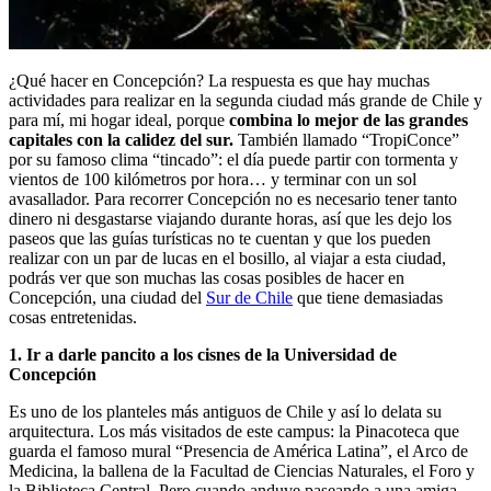
¿Qué hacer en Concepción? La respuesta es que hay muchas
actividades para realizar en la segunda ciudad más grande de Chile y
para mí, mi hogar ideal, porque
combina lo mejor de las grandes
capitales con la calidez del sur.
También llamado “TropiConce”
por su famoso clima “tincado”: el día puede partir con tormenta y
vientos de 100 kilómetros por hora… y terminar con un sol
avasallador. Para recorrer Concepción no es necesario tener tanto
dinero ni desgastarse viajando durante horas, así que les dejo los
paseos que las guías turísticas no te cuentan y que los pueden
realizar con un par de lucas en el bosillo, al viajar a esta ciudad,
podrás ver que son muchas las cosas posibles de hacer en
Concepción, una ciudad del
Sur de Chile
que tiene demasiadas
cosas entretenidas.
1. Ir a darle pancito a los cisnes de la Universidad de
Concepción
Es uno de los planteles más antiguos de Chile y así lo delata su
arquitectura. Los más visitados de este campus: la Pinacoteca que
guarda el famoso mural “Presencia de América Latina”, el Arco de
Medicina, la ballena de la Facultad de Ciencias Naturales, el Foro y
la Biblioteca Central. Pero cuando anduve paseando a una amiga