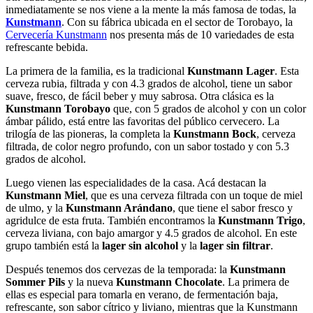
inmediatamente se nos viene a la mente la más famosa de todas, la
Kunstmann
. Con su fábrica ubicada en el sector de Torobayo, la
Cervecería Kunstmann
nos presenta más de 10 variedades de esta
refrescante bebida.
La primera de la familia, es la tradicional
Kunstmann Lager
. Esta
cerveza rubia, filtrada y con 4.3 grados de alcohol, tiene un sabor
suave, fresco, de fácil beber y muy sabrosa. Otra clásica es la
Kunstmann Torobayo
que, con 5 grados de alcohol y con un color
ámbar pálido, está entre las favoritas del público cervecero. La
trilogía de las pioneras, la completa la
Kunstmann Bock
, cerveza
filtrada, de color negro profundo, con un sabor tostado y con 5.3
grados de alcohol.
Luego vienen las especialidades de la casa. Acá destacan la
Kunstmann Miel
, que es una cerveza filtrada con un toque de miel
de ulmo, y la
Kunstmann Arándano
, que tiene el sabor fresco y
agridulce de esta fruta. También encontramos la
Kunstmann Trigo
,
cerveza liviana, con bajo amargor y 4.5 grados de alcohol. En este
grupo también está la
lager sin alcohol
y la
lager sin filtrar
.
Después tenemos dos cervezas de la temporada: la
Kunstmann
Sommer Pils
y la nueva
Kunstmann Chocolate
. La primera de
ellas es especial para tomarla en verano, de fermentación baja,
refrescante, son sabor cítrico y liviano, mientras que la Kunstmann