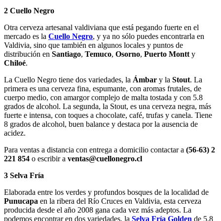
2 Cuello Negro
Otra cerveza artesanal valdiviana que está pegando fuerte en el
mercado es la
Cuello Negro
, y ya no sólo puedes encontrarla en
Valdivia, sino que también en algunos locales y puntos de
distribución en
Santiago
,
Temuco
,
Osorno
,
Puerto
Montt
y
Chiloé
.
La Cuello Negro tiene dos variedades, la
Ámbar
y la
Stout
. La
primera es una cerveza fina, espumante, con aromas frutales, de
cuerpo medio, con amargor complejo de malta tostada y con 5.8
grados de alcohol. La segunda, la Stout, es una cerveza negra, más
fuerte e intensa, con toques a chocolate, café, trufas y canela. Tiene
8 grados de alcohol, buen balance y destaca por la ausencia de
acidez.
Para ventas a distancia con entrega a domicilio contactar a
(56-63) 2
221 854
o escribir a
ventas@cuellonegro.cl
3 Selva Fría
Elaborada entre los verdes y profundos bosques de la localidad de
Punucapa
en la ribera del Río Cruces en Valdivia, esta cerveza
producida desde el año 2008 gana cada vez más adeptos. La
podemos encontrar en dos variedades, la
Selva Fría Golden
de 5.8