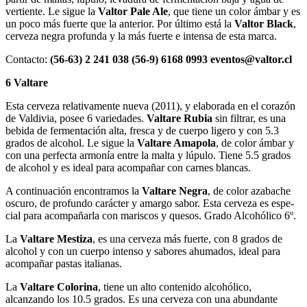
vertiente. Le sigue la
Valtor Pale Ale
, que tiene un color ámbar y es
un poco más fuerte que la anterior. Por último está la
Valtor Black
,
cerveza negra profunda y la más fuerte e intensa de esta marca.
Contacto:
(56-63) 2 241 038 (56-9) 6168 0993 eventos@valtor.cl
6 Valtare
Esta cerveza relativamente nueva (2011), y elaborada en el corazón
de Valdivia, posee 6 variedades.
Valtare Rubia
sin filtrar, es una
bebida de fermentación alta, fresca y de cuerpo ligero y con 5.3
grados de alcohol. Le sigue la
Valtare Amapola
, de color ámbar y
con una perfecta armonía entre la malta y lúpulo. Tiene 5.5 grados
de alcohol y es ideal para acompañar con carnes blancas.
A continuación encontramos la
Valtare Negra
, de color azabache
oscuro, de profundo carácter y amargo sabor. Esta cerveza es espe­
cial para acom­pañarla con mariscos y que­sos. Grado Alco­hólico 6º.
La
Valtare Mestiza
, es una cerveza más fuerte, con 8 grados de
alcohol y con un cuerpo intenso y sabores ahumados, ideal para
acompañar pastas italianas.
La
Valtare Colorina
, tiene un alto contenido alcohólico,
alcanzando los 10.5 grados. Es una cerveza con una abundante