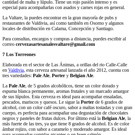
cantidad de malta y lúpulo. Tiene un rojo pasión intenso y es
especial para acompañarlas con asados y carnes rojas en general.
La Valtare, la puedes encontrar en la gran mayoría de pubs y
restaurantes de Valdivia, así como también en Osorno y algunos
locales de distribución en Calama, Concepción y Santiago.
Para consultas, encargos y compras a distancia, puedes escribir al
correo
cervezasartesanalesvaltare@gmail.com
7 Los Torreones
Elaborada en el sector de Las Ánimas, a orillas del rio Calle-Calle
en
Valdivia
, esta cerveza artesanal lanzada el año 2012, cuenta con
tres variedades:
Pale Ale
,
Porter
y
Belgian Ale
.
La
Pale Ale
, de 5 grados alcohólicos, tiene un color dorado y
espuma blanca permanente, aromas frutales y un marcado amargor
de sus lúpulos. Esta cerveza es ideal para acompañar ensaladas,
pescados, mariscos y quesos. Le sigue la
Porter
de 6 grados de
alcohol, con un color café oscuro, sabor a maltas tostadas y con gran
cuerpo, es perfecta para acompañar una degustación de chocolates
negros y pasteles de frutas dulces. Por último está la
Belgian Ale
, la
más fuerte de las tres, ya que tiene 8 grados de alcohol. Es de color
ámbar rojizo, con sabor a caramelo y moderado amargor. Es ideal
para acompañar comidas picantes o un buen salmón.