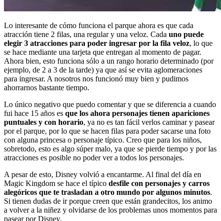
Lo interesante de cómo funciona el parque ahora es que cada
atracción tiene 2 filas, una regular y una veloz. Cada
uno puede
elegir 3 atracciones para poder ingresar por la fila veloz
, lo que
se hace mediante una tarjeta que entregan al momento de pagar.
Ahora bien, esto funciona sólo a un rango horario determinado (por
ejemplo, de 2 a 3 de la tarde) ya que así se evita aglomeraciones
para ingresar. A nosotros nos funcionó muy bien y pudimos
ahorrarnos bastante tiempo.
Lo único negativo que puedo comentar y que se diferencia a cuando
fui hace 15 años es
que los ahora personajes tienen apariciones
puntuales y con horario
, ya no es tan fácil verlos caminar y pasear
por el parque, por lo que se hacen filas para poder sacarse una foto
con alguna princesa o personaje típico. Creo que para los niños,
sobretodo, esto es algo súper malo, ya que se pierde tiempo y por las
atracciones es posible no poder ver a todos los personajes.
A pesar de esto, Disney volvió a encantarme. Al final del día en
Magic Kingdom se hace el típico
desfile con personajes y carros
alegóricos que te trasladan a otro mundo por algunos minutos
.
Si tienen dudas de ir porque creen que están grandecitos, los animo
a volver a la niñez y olvidarse de los problemas unos momentos para
pasear por Disney.