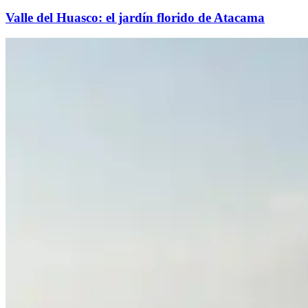
Valle del Huasco: el jardín florido de Atacama