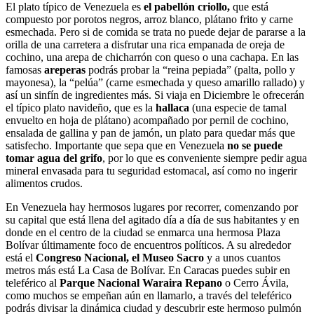
El plato típico de Venezuela es
el pabellón criollo,
que está
compuesto por porotos negros, arroz blanco, plátano frito y carne
esmechada. Pero si de comida se trata no puede dejar de pararse a la
orilla de una carretera a disfrutar una rica empanada de oreja de
cochino, una arepa de chicharrón con queso o una cachapa. En las
famosas
areperas
podrás probar la “reina pepiada” (palta, pollo y
mayonesa), la “pelúa” (carne esmechada y queso amarillo rallado) y
así un sinfín de ingredientes más. Si viaja en Diciembre le ofrecerán
el típico plato navideño, que es la
hallaca
(una especie de tamal
envuelto en hoja de plátano) acompañado por pernil de cochino,
ensalada de gallina y pan de jamón, un plato para quedar más que
satisfecho. Importante que sepa que en Venezuela
no se puede
tomar agua del grifo
, por lo que es conveniente siempre pedir agua
mineral envasada para tu seguridad estomacal, así como no ingerir
alimentos crudos.
En Venezuela hay hermosos lugares por recorrer, comenzando por
su capital que está llena del agitado día a día de sus habitantes y en
donde en el centro de la ciudad se enmarca una hermosa Plaza
Bolívar últimamente foco de encuentros políticos. A su alrededor
está el
Congreso Nacional, el Museo Sacro
y a unos cuantos
metros más está La Casa de Bolívar. En Caracas puedes subir en
teleférico al
Parque Nacional Waraira Repano
o Cerro Ávila,
como muchos se empeñan aún en llamarlo, a través del teleférico
podrás divisar la dinámica ciudad y descubrir este hermoso pulmón