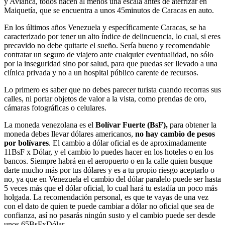
y Avianca, todos hacen al menos una escala antes de aterrizar en
Maiquetía, que se encuentra a unos 45minutos de Caracas en auto.
En los últimos años Venezuela y específicamente Caracas, se ha
caracterizado por tener un alto índice de delincuencia, lo cual, si eres
precavido no debe quitarte el sueño. Sería bueno y recomendable
contratar un seguro de viajero ante cualquier eventualidad, no sólo
por la inseguridad sino por salud, para que puedas ser llevado a una
clínica privada y no a un hospital público carente de recursos.
Lo primero es saber que no debes parecer turista cuando recorras sus
calles, ni portar objetos de valor a la vista, como prendas de oro,
cámaras fotográficas o celulares.
La moneda venezolana es el
Bolívar Fuerte (BsF),
para obtener la
moneda debes llevar dólares americanos,
no hay cambio de pesos
por bolívares
. El cambio a dólar oficial es de aproximadamente
11BsF x Dólar, y el cambio lo puedes hacer en los hoteles o en los
bancos. Siempre habrá en el aeropuerto o en la calle quien busque
darte mucho más por tus dólares y es a tu propio riesgo aceptarlo o
no, ya que en Venezuela el cambio del dólar paralelo puede ser hasta
5 veces más que el dólar oficial, lo cual hará tu estadía un poco más
holgada. La recomendación personal, es que te vayas de una vez
con el dato de quien te puede cambiar a dólar no oficial que sea de
confianza, así no pasarás ningún susto y el cambio puede ser desde
unos 65BsFxDólar.