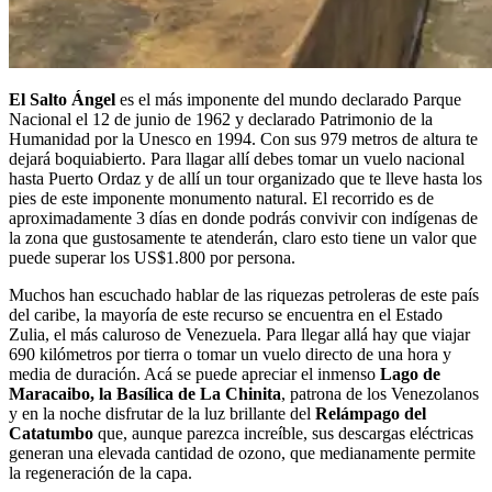
El Salto Ángel
es el más imponente del mundo declarado Parque
Nacional el 12 de junio de 1962 y declarado Patrimonio de la
Humanidad por la Unesco en 1994. Con sus 979 metros de altura te
dejará boquiabierto. Para llagar allí debes tomar un vuelo nacional
hasta Puerto Ordaz y de allí un tour organizado que te lleve hasta los
pies de este imponente monumento natural. El recorrido es de
aproximadamente 3 días en donde podrás convivir con indígenas de
la zona que gustosamente te atenderán, claro esto tiene un valor que
puede superar los US$1.800 por persona.
Muchos han escuchado hablar de las riquezas petroleras de este país
del caribe, la mayoría de este recurso se encuentra en el Estado
Zulia, el más caluroso de Venezuela. Para llegar allá hay que viajar
690 kilómetros por tierra o tomar un vuelo directo de una hora y
media de duración. Acá se puede apreciar el inmenso
Lago de
Maracaibo, la Basílica de La Chinita
, patrona de los Venezolanos
y en la noche disfrutar de la luz brillante del
Relámpago del
Catatumbo
que, aunque parezca increíble, sus descargas eléctricas
generan una elevada cantidad de ozono, que medianamente permite
la regeneración de la capa.