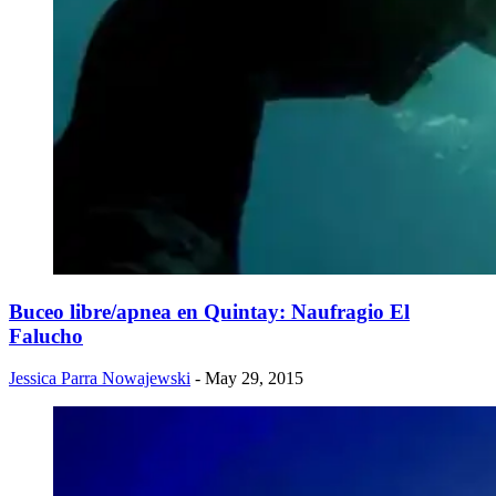
Buceo libre/apnea en Quintay: Naufragio El
Falucho
Jessica Parra Nowajewski
- May 29, 2015