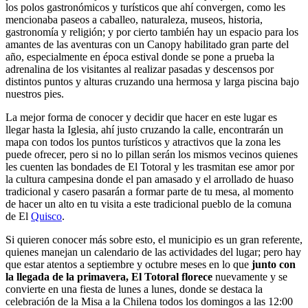
los polos gastronómicos y turísticos que ahí convergen, como les
mencionaba paseos a caballeo, naturaleza, museos, historia,
gastronomía y religión; y por cierto también hay un espacio para los
amantes de las aventuras con un Canopy habilitado gran parte del
año, especialmente en época estival donde se pone a prueba la
adrenalina de los visitantes al realizar pasadas y descensos por
distintos puntos y alturas cruzando una hermosa y larga piscina bajo
nuestros pies.
La mejor forma de conocer y decidir que hacer en este lugar es
llegar hasta la Iglesia, ahí justo cruzando la calle, encontrarán un
mapa con todos los puntos turísticos y atractivos que la zona les
puede ofrecer, pero si no lo pillan serán los mismos vecinos quienes
les cuenten las bondades de El Totoral y les trasmitan ese amor por
la cultura campesina donde el pan amasado y el arrollado de huaso
tradicional y casero pasarán a formar parte de tu mesa, al momento
de hacer un alto en tu visita a este tradicional pueblo de la comuna
de El
Quisco
.
Si quieren conocer más sobre esto, el municipio es un gran referente,
quienes manejan un calendario de las actividades del lugar; pero hay
que estar atentos a septiembre y octubre meses en lo que
junto con
la llegada de la primavera, El Totoral florece
nuevamente y se
convierte en una fiesta de lunes a lunes, donde se destaca la
celebración de la Misa a la Chilena todos los domingos a las 12:00