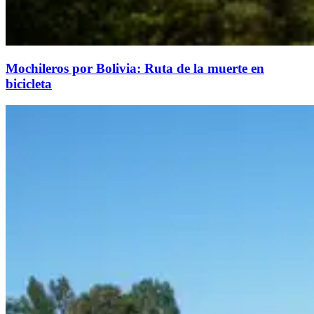
Mochileros por Bolivia: Ruta de la muerte en
bicicleta