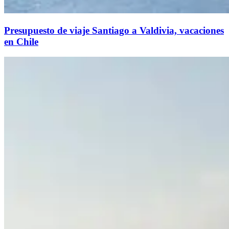
Presupuesto de viaje Santiago a Valdivia, vacaciones
en Chile