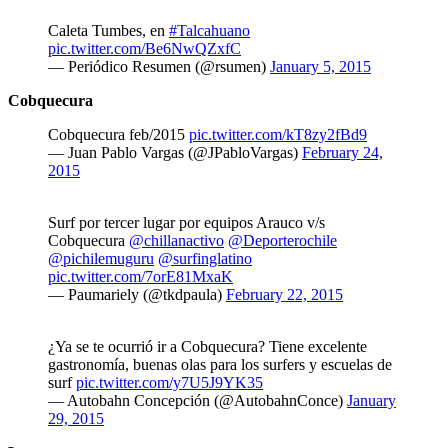
Caleta Tumbes, en
#Talcahuano
pic.twitter.com/Be6NwQZxfC
— Periódico Resumen (@rsumen)
January 5, 2015
Cobquecura
Cobquecura feb/2015
pic.twitter.com/kT8zy2fBd9
— Juan Pablo Vargas (@JPabloVargas)
February 24,
2015
Surf por tercer lugar por equipos Arauco v/s
Cobquecura
@chillanactivo
@Deporterochile
@pichilemuguru
@surfinglatino
pic.twitter.com/7orE81MxaK
— Paumariely (@tkdpaula)
February 22, 2015
¿Ya se te ocurrió ir a Cobquecura? Tiene excelente
gastronomía, buenas olas para los surfers y escuelas de
surf
pic.twitter.com/y7U5J9YK35
— Autobahn Concepción (@AutobahnConce)
January
29, 2015