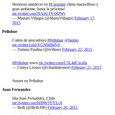
Hermoso atardecer en
#Curanipe
clima maravilloso y
gran ambiente, hasta la próxima!
pic.twitter.com/NApU1YOOWy
— Manuel Villagra (@ManuVillagra)
February 17,
2015
Pelluhue
Caleta de pescadores
#Pelluhue
@biobio
pic.twitter.com/XGN9eBffyS
— Tatiana Paulina (@tvillase)
February 22, 2015
#Pelluhue
town
pic.twitter.com/U5L4dCwz0a
— Cintya Leonor (@chanitaleonor)
February 21, 2015
Sunset en Pelluhue
Juan Fernandez
Isla Juan Fernandez, Chile
pic.twitter.com/HI9W3YYLc0
— Beth (@Beth396)
February 26, 2015