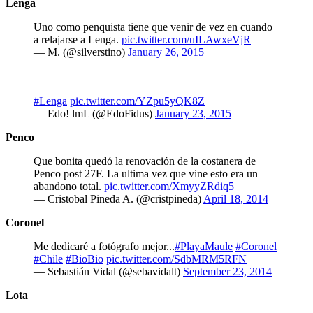
Lenga
Uno como penquista tiene que venir de vez en cuando
a relajarse a Lenga.
pic.twitter.com/uILAwxeVjR
— M. (@silverstino)
January 26, 2015
#Lenga
pic.twitter.com/YZpu5yQK8Z
— Edo! lmL (@EdoFidus)
January 23, 2015
Penco
Que bonita quedó la renovación de la costanera de
Penco post 27F. La ultima vez que vine esto era un
abandono total.
pic.twitter.com/XmyyZRdiq5
— Cristobal Pineda A. (@cristpineda)
April 18, 2014
Coronel
Me dedicaré a fotógrafo mejor...
#PlayaMaule
#Coronel
#Chile
#BioBio
pic.twitter.com/SdbMRM5RFN
— Sebastián Vidal (@sebavidalt)
September 23, 2014
Lota