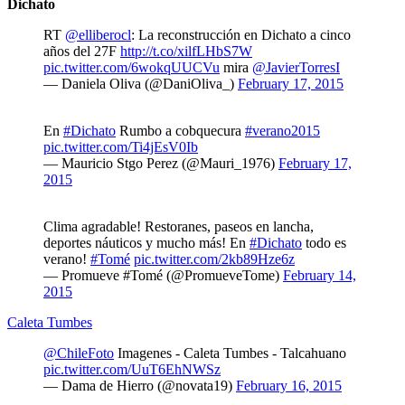
Dichato
RT
@elliberocl
: La reconstrucción en Dichato a cinco
años del 27F
http://t.co/xilfLHbS7W
pic.twitter.com/6wokqUUCVu
mira
@JavierTorresI
— Daniela Oliva (@DaniOliva_)
February 17, 2015
En
#Dichato
Rumbo a cobquecura
#verano2015
pic.twitter.com/Ti4jEsV0Ib
— Mauricio Stgo Perez (@Mauri_1976)
February 17,
2015
Clima agradable! Restoranes, paseos en lancha,
deportes náuticos y mucho más! En
#Dichato
todo es
verano!
#Tomé
pic.twitter.com/2kb89Hze6z
— Promueve #Tomé (@PromueveTome)
February 14,
2015
Caleta Tumbes
@ChileFoto
Imagenes - Caleta Tumbes - Talcahuano
pic.twitter.com/UuT6EhNWSz
— Dama de Hierro (@novata19)
February 16, 2015