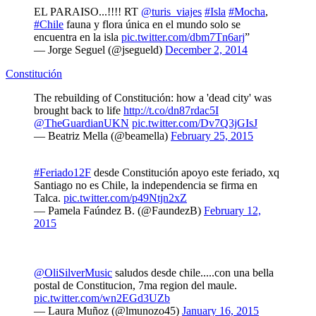
EL PARAISO...!!!! RT
@turis_viajes
#Isla
#Mocha
,
#Chile
fauna y flora única en el mundo solo se
encuentra en la isla
pic.twitter.com/dbm7Tn6arj
”
— Jorge Seguel (@jsegueld)
December 2, 2014
Constitución
The rebuilding of Constitución: how a 'dead city' was
brought back to life
http://t.co/dn87rdac5I
@TheGuardianUKN
pic.twitter.com/Dv7Q3jGIsJ
— Beatriz Mella (@beamella)
February 25, 2015
#Feriado12F
desde Constitución apoyo este feriado, xq
Santiago no es Chile, la independencia se firma en
Talca.
pic.twitter.com/p49Ntjn2xZ
— Pamela Faúndez B. (@FaundezB)
February 12,
2015
@OliSilverMusic
saludos desde chile.....con una bella
postal de Constitucion, 7ma region del maule.
pic.twitter.com/wn2EGd3UZb
— Laura Muñoz (@lmunozo45)
January 16, 2015