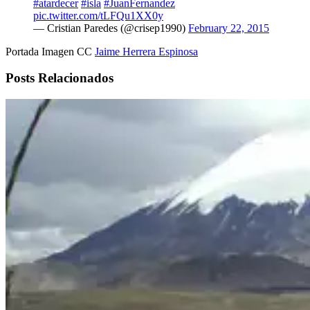
#atardecer
#isla
#JuanFernandez
pic.twitter.com/tLFQu1XX0y
— Cristian Paredes (@crisep1990)
February 22, 2015
Portada Imagen CC
Jaime Herrera Espinosa
Posts Relacionados