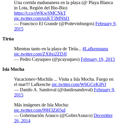
Una corrida mañananera en la playa (@ Playa Blanca
in Lota, Región del Bio-Bio)
https://t.co/sWKwSMCNkT
pic.twitter.com/uxKT3MNhI1
— Francisco El Grande (@Poitevinburgos)
February 9,
2015
Tirúa
Mientras tanto en la playa de Tirúa...
#Lafkenmapu
pic.twitter.com/ZX8xi2ZDJI
— Pedro Cayuqueo (@pcayuqueo)
February 19, 2015
Isla Mocha
Vacaciones=Mochila ... Visita a Isla Mocha. Fuego en
el mar!!! Lafkenche
pic.twitter.com/W6GCeKiPrJ
— Danilo A. Sandoval (@danilosandoval)
February 9,
2015
Más imágenes de Isla Mocha:
pic.twitter.com/99H3Zi65uI
— Gobernación Arauco (@GoberArauco)
December
26, 2014