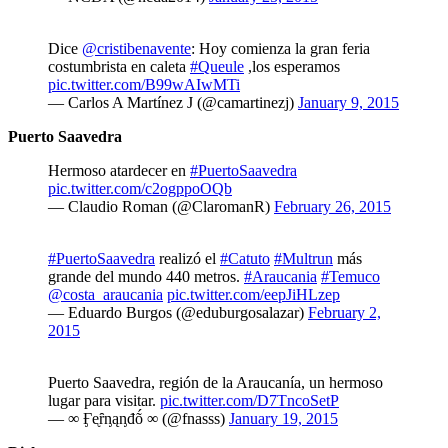
Dice
@cristibenavente
: Hoy comienza la gran feria
costumbrista en caleta
#Queule
,los esperamos
pic.twitter.com/B99wAIwMTi
— Carlos A Martínez J (@camartinezj)
January 9, 2015
Puerto Saavedra
Hermoso atardecer en
#PuertoSaavedra
pic.twitter.com/c2ogppoOQb
— Claudio Roman (@ClaromanR)
February 26, 2015
#PuertoSaavedra
realizó el
#Catuto
#Multrun
más
grande del mundo 440 metros.
#Araucania
#Temuco
@costa_araucania
pic.twitter.com/eepJiHLzep
— Eduardo Burgos (@eduburgosalazar)
February 2,
2015
Puerto Saavedra, región de la Araucanía, un hermoso
lugar para visitar.
pic.twitter.com/D7TncoSetP
— ∞ Ӻᶒȓᶇąᶇđṍ ∞ (@fnasss)
January 19, 2015