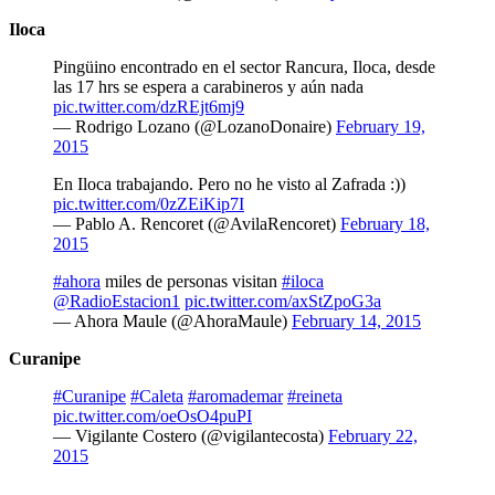
Iloca
Pingüino encontrado en el sector Rancura, Iloca, desde
las 17 hrs se espera a carabineros y aún nada
pic.twitter.com/dzREjt6mj9
— Rodrigo Lozano (@LozanoDonaire)
February 19,
2015
En Iloca trabajando. Pero no he visto al Zafrada :))
pic.twitter.com/0zZEiKip7I
— Pablo A. Rencoret (@AvilaRencoret)
February 18,
2015
#ahora
miles de personas visitan
#iloca
@RadioEstacion1
pic.twitter.com/axStZpoG3a
— Ahora Maule (@AhoraMaule)
February 14, 2015
Curanipe
#Curanipe
#Caleta
#aromademar
#reineta
pic.twitter.com/oeOsO4puPI
— Vigilante Costero (@vigilantecosta)
February 22,
2015