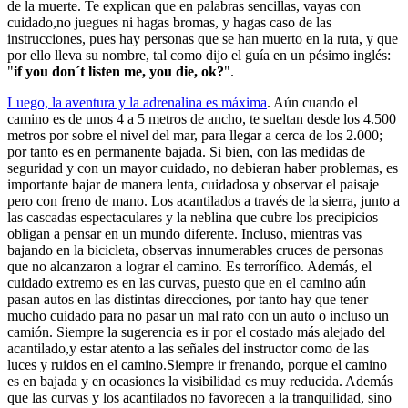
de la muerte. Te explican que en palabras sencillas, vayas con
cuidado,no juegues ni hagas bromas, y hagas caso de las
instrucciones, pues hay personas que se han muerto en la ruta, y que
por ello lleva su nombre, tal como dijo el guía en un pésimo inglés:
"
if you don´t listen me, you die, ok?
".
Luego, la aventura y la adrenalina es máxima
. Aún cuando el
camino es de unos 4 a 5 metros de ancho, te sueltan desde los 4.500
metros por sobre el nivel del mar, para llegar a cerca de los 2.000;
por tanto es en permanente bajada. Si bien, con las medidas de
seguridad y con un mayor cuidado, no debieran haber problemas, es
importante bajar de manera lenta, cuidadosa y observar el paisaje
pero con freno de mano. Los acantilados a través de la sierra, junto a
las cascadas espectaculares y la neblina que cubre los precipicios
obligan a pensar en un mundo diferente. Incluso, mientras vas
bajando en la bicicleta, observas innumerables cruces de personas
que no alcanzaron a lograr el camino. Es terrorífico. Además, el
cuidado extremo es en las curvas, puesto que en el camino aún
pasan autos en las distintas direcciones, por tanto hay que tener
mucho cuidado para no pasar un mal rato con un auto o incluso un
camión. Siempre la sugerencia es ir por el costado más alejado del
acantilado,y estar atento a las señales del instructor como de las
luces y ruidos en el camino.Siempre ir frenando, porque el camino
es en bajada y en ocasiones la visibilidad es muy reducida. Además
que las curvas y los acantilados no favorecen a la tranquilidad, sino