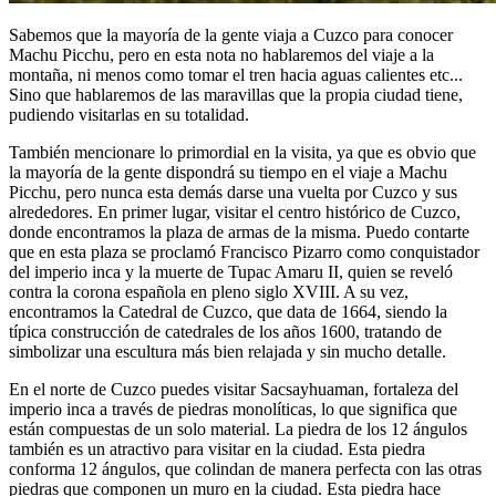
Sabemos que la mayoría de la gente viaja a Cuzco para conocer
Machu Picchu, pero en esta nota no hablaremos del viaje a la
montaña, ni menos como tomar el tren hacia aguas calientes etc...
Sino que hablaremos de las maravillas que la propia ciudad tiene,
pudiendo visitarlas en su totalidad.
También mencionare lo primordial en la visita, ya que es obvio que
la mayoría de la gente dispondrá su tiempo en el viaje a Machu
Picchu, pero nunca esta demás darse una vuelta por Cuzco y sus
alrededores. En primer lugar, visitar el centro histórico de Cuzco,
donde encontramos la plaza de armas de la misma. Puedo contarte
que en esta plaza se proclamó Francisco Pizarro como conquistador
del imperio inca y la muerte de Tupac Amaru II, quien se reveló
contra la corona española en pleno siglo XVIII. A su vez,
encontramos la Catedral de Cuzco, que data de 1664, siendo la
típica construcción de catedrales de los años 1600, tratando de
simbolizar una escultura más bien relajada y sin mucho detalle.
En el norte de Cuzco puedes visitar Sacsayhuaman, fortaleza del
imperio inca a través de piedras monolíticas, lo que significa que
están compuestas de un solo material. La piedra de los 12 ángulos
también es un atractivo para visitar en la ciudad. Esta piedra
conforma 12 ángulos, que colindan de manera perfecta con las otras
piedras que componen un muro en la ciudad. Esta piedra hace