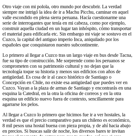
Otro viaje con mi polola, otro mundo por descubrir. La verdad
siempre me intrigó la idea de ir a Machu Picchu, caminar en aquel
valle escondido en plena sierra peruana. Hacía cuestionarme una
serie de interrogantes que tenía en mi cabeza, como por ejemplo,
construir aquella ciudad en un lugar tan inhóspito, cómo transportar
el material para edificarla etc. Sin embargo mi viaje se sostuvo en el
Cuzco, la capital del antiguo imperio Inca, aniquilado por los
españoles que conquistaron nuestro subcontinente.
Lo primero al llegar a Cuzco tras un largo viaje en bus desde Tacna,
fue su tipo de construcción. Me sorprende como los peruanos se
comprometen con su patrimonio cultural y no dejan que la
tecnología toque su historia y menos sus edificios con años de
antigüedad. Es cosa de ir al casco histórico de Santiago o
Concepción en Chile, no existe esa antigüedad que puedes ver en
Cuzco. Vayan a la plaza de armas de Santiago y encontrarás en una
esquina la Catedral, en la otra la oficina de correos y en la otra
esquina un edificio nuevo fuera de contexto, sencillamente para
agarrarse los pelos.
Al llegar a Cuzco lo primero que hicimos fue ir a ver hostales, la
verdad es que el precio comparativo para un chileno es económico,
8 mil pesos una hostal buena con pieza propia, y de ahí hacia abajo
en precios. Si buscas salir de noche, los diversos bares te invitan