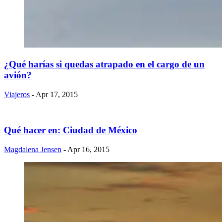
¿Qué harías si quedas atrapado en el cargo de un
avión?
Viajeros
- Apr 17, 2015
​Qué hacer en: Ciudad de México
Magdalena Jensen
- Apr 16, 2015