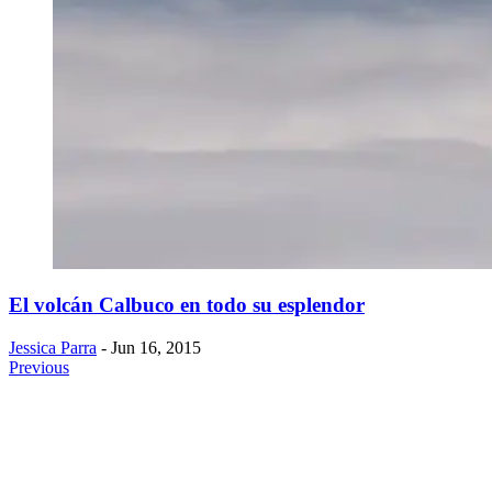
El volcán Calbuco en todo su esplendor
Jessica Parra
- Jun 16, 2015
Previous