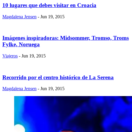
​10 lugares que debes visitar en Croacia
Magdalena Jensen
- Jun 19, 2015
Imágenes inspiradoras: Midsommer, Tromso, Troms
Fylke, Noruega
Viajeros
- Jun 19, 2015
​Recorrido por el centro histórico de La Serena
Magdalena Jensen
- Jun 19, 2015