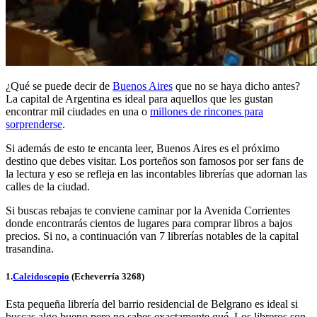
¿Qué se puede decir de
Buenos Aires
que no se haya dicho antes?
La capital de Argentina es ideal para aquellos que les gustan
encontrar mil ciudades en una o
millones de rincones para
sorprenderse
.
Si además de esto te encanta leer, Buenos Aires es el próximo
destino que debes visitar. Los porteños son famosos por ser fans de
la lectura y eso se refleja en las incontables librerías que adornan las
calles de la ciudad.
Si buscas rebajas te conviene caminar por la Avenida Corrientes
donde encontrarás cientos de lugares para comprar libros a bajos
precios. Si no, a continuación van 7 librerías notables de la capital
trasandina.
1.
Caleidoscopio
(Echeverría 3268)
Esta pequeña librería del barrio residencial de Belgrano es ideal si
buscas algo bueno pero no sabes exactamente qué. Los libreros son