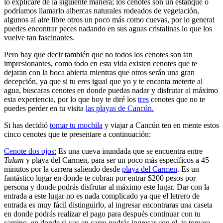
lo explicare de la siguiente manera; los cenotes son un estanque o
podríamos llamarlo albercas naturales rodeados de vegetación,
algunos al aire libre otros un poco más como cuevas, por lo general
puedes encontrar peces nadando en sus aguas cristalinas lo que los
vuelve tan fascinantes.
Pero hay que decir también que no todos los cenotes son tan
impresionantes, como todo en esta vida existen cenotes que te
dejaran con la boca abierta mientras que otros serán una gran
decepción, ya que si tu eres igual que yo y te encanta meterte al
agua, buscaras cenotes en donde puedas nadar y disfrutar al máximo
esta experiencia, por lo que hoy te diré los
tres
cenotes que no te
puedes perder en tu visita
las playas de Cancún.
Si has decidió
tomar tu mochila
y viajar a Cancún ten en mente estos
cinco cenotes que te presentare a continuación:
Cenote dos ojos:
Es una cueva inundada que se encuentra entre
Tulum
y playa del Carmen, para ser un poco más específicos a 45
minutos por la carrera saliendo desde
playa del Carmen
. Es un
fantástico lugar en donde te cobran por entrar $200 pesos por
persona y donde podrás disfrutar al máximo este lugar. Dar con la
entrada a este lugar no es nada complicado ya que el letrero de
entrada es muy fácil distinguirlo, al ingresar encontraras una caseta
en donde podrás realizar el pago para después continuar con tu
camino, en donde si vas en carro podrás ingresar con el, te tomara