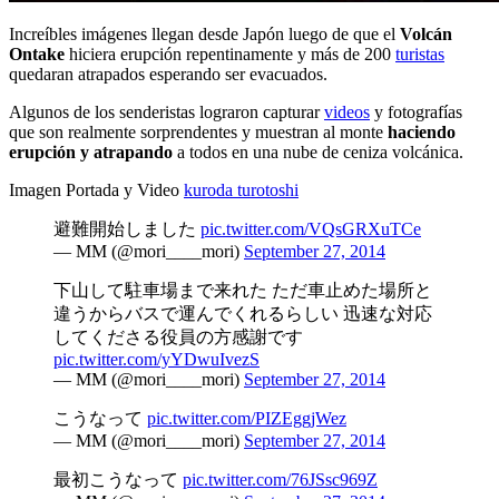
Increíbles imágenes llegan desde Japón luego de que el
Volcán
Ontake
hiciera erupción repentinamente y más de 200
turistas
quedaran atrapados esperando ser evacuados.
Algunos de los senderistas lograron capturar
videos
y fotografías
que son realmente sorprendentes y muestran al monte
haciendo
erupción y atrapando
a todos en una nube de ceniza volcánica.
Imagen Portada y Video
kuroda turotoshi
避難開始しました
pic.twitter.com/VQsGRXuTCe
— MM (@mori____mori)
September 27, 2014
下山して駐車場まで来れた ただ車止めた場所と
違うからバスで運んでくれるらしい 迅速な対応
してくださる役員の方感謝です
pic.twitter.com/yYDwuIvezS
— MM (@mori____mori)
September 27, 2014
こうなって
pic.twitter.com/PIZEggjWez
— MM (@mori____mori)
September 27, 2014
最初こうなって
pic.twitter.com/76JSsc969Z