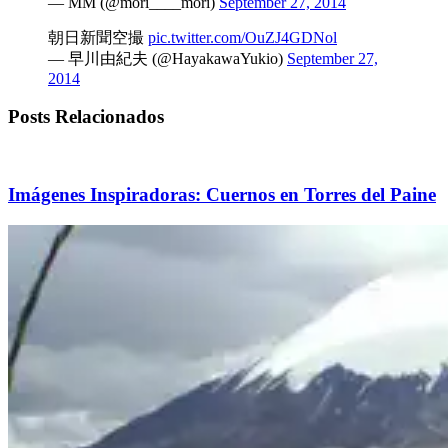
— MM (@mori____mori)
September 27, 2014
朝日新聞空撮
pic.twitter.com/OuZJ4GDNol
— 早川由紀夫 (@HayakawaYukio)
September 27,
2014
Posts Relacionados
Imágenes Inspiradoras: Cuernos en Torres del Paine