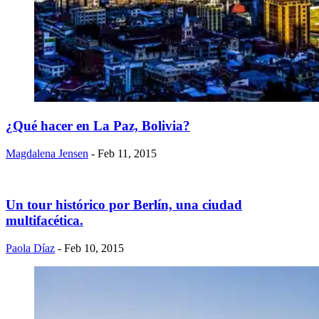
​¿Qué hacer en La Paz, Bolivia?
Magdalena Jensen
- Feb 11, 2015
Un tour histórico por Berlín, una ciudad
multifacética.
Paola Díaz
- Feb 10, 2015