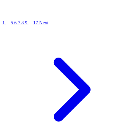
1
...
5
6
7
8
9
...
17
Next