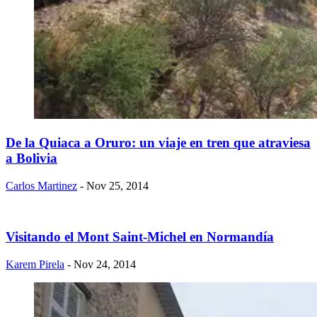
​De la Quiaca a Oruro: un viaje en tren que atraviesa
a Bolivia
Carlos Martinez
- Nov 25, 2014
​Visitando el Mont Saint-Michel en Normandía
Karem Pirela
- Nov 24, 2014