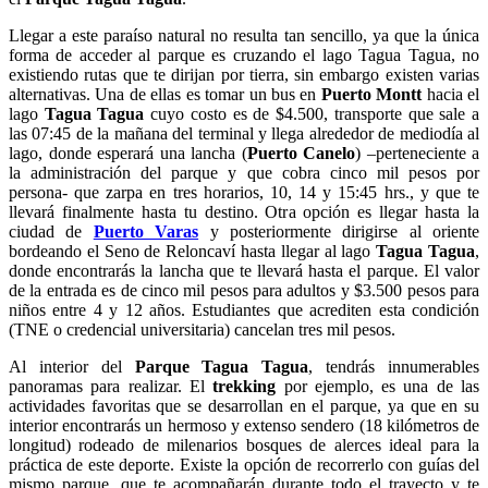
Llegar a este paraíso natural no resulta tan sencillo, ya que la única
forma de acceder al parque es cruzando el lago Tagua Tagua, no
existiendo rutas que te dirijan por tierra, sin embargo existen varias
alternativas. Una de ellas es tomar un bus en
Puerto Montt
hacia el
lago
Tagua Tagua
cuyo costo es de $4.500, transporte que sale a
las 07:45 de la mañana del terminal y llega alrededor de mediodía al
lago, donde esperará una lancha (
Puerto Canelo
) –perteneciente a
la administración del parque y que cobra cinco mil pesos por
persona- que zarpa en tres horarios, 10, 14 y 15:45 hrs., y que te
llevará finalmente hasta tu destino. Otra opción es llegar hasta la
ciudad de
Puerto Varas
y posteriormente dirigirse al oriente
bordeando el Seno de Reloncaví hasta llegar al lago
Tagua Tagua
,
donde encontrarás la lancha que te llevará hasta el parque. El valor
de la entrada es de cinco mil pesos para adultos y $3.500 pesos para
niños entre 4 y 12 años. Estudiantes que acrediten esta condición
(TNE o credencial universitaria) cancelan tres mil pesos.
Al interior del
Parque Tagua Tagua
, tendrás innumerables
panoramas para realizar. El
trekking
por ejemplo, es una de las
actividades favoritas que se desarrollan en el parque, ya que en su
interior encontrarás un hermoso y extenso sendero (18 kilómetros de
longitud) rodeado de milenarios bosques de alerces ideal para la
práctica de este deporte. Existe la opción de recorrerlo con guías del
mismo parque, que te acompañarán durante todo el trayecto y te