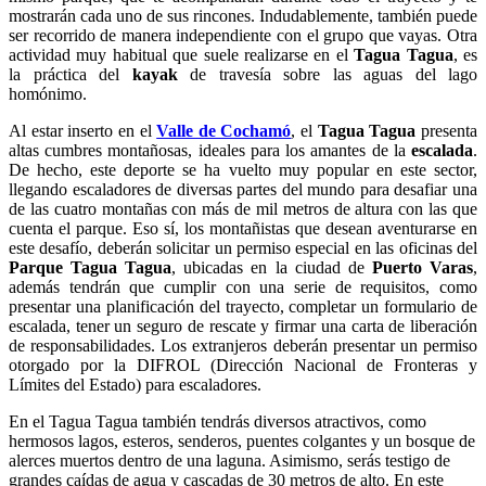
mostrarán cada uno de sus rincones. Indudablemente, también puede
ser recorrido de manera independiente con el grupo que vayas. Otra
actividad muy habitual que suele realizarse en el
Tagua Tagua
, es
la práctica del
kayak
de travesía sobre las aguas del lago
homónimo.
Al estar inserto en el
Valle de Cochamó
, el
Tagua Tagua
presenta
altas cumbres montañosas, ideales para los amantes de la
escalada
.
De hecho, este deporte se ha vuelto muy popular en este sector,
llegando escaladores de diversas partes del mundo para desafiar una
de las cuatro montañas con más de mil metros de altura con las que
cuenta el parque. Eso sí, los montañistas que desean aventurarse en
este desafío, deberán solicitar un permiso especial en las oficinas del
Parque Tagua Tagua
, ubicadas en la ciudad de
Puerto Varas
,
además tendrán que cumplir con una serie de requisitos, como
presentar una planificación del trayecto, completar un formulario de
escalada, tener un seguro de rescate y firmar una carta de liberación
de responsabilidades. Los extranjeros deberán presentar un permiso
otorgado por la DIFROL (Dirección Nacional de Fronteras y
Límites del Estado) para escaladores.
En el Tagua Tagua también tendrás diversos atractivos, como
hermosos lagos, esteros, senderos, puentes colgantes y un bosque de
alerces muertos dentro de una laguna. Asimismo, serás testigo de
grandes caídas de agua y cascadas de 30 metros de alto. En este