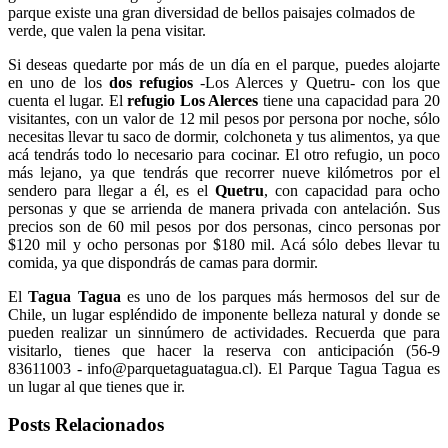
parque existe una gran diversidad de bellos paisajes colmados de
verde, que valen la pena visitar.
Si deseas quedarte por más de un día en el parque, puedes alojarte
en uno de los
dos refugios
-Los Alerces y Quetru- con los que
cuenta el lugar. El
refugio Los Alerces
tiene una capacidad para 20
visitantes, con un valor de 12 mil pesos por persona por noche, sólo
necesitas llevar tu saco de dormir, colchoneta y tus alimentos, ya que
acá tendrás todo lo necesario para cocinar. El otro refugio, un poco
más lejano, ya que tendrás que recorrer nueve kilómetros por el
sendero para llegar a él, es el
Quetru
, con capacidad para ocho
personas y que se arrienda de manera privada con antelación. Sus
precios son de 60 mil pesos por dos personas, cinco personas por
$120 mil y ocho personas por $180 mil. Acá sólo debes llevar tu
comida, ya que dispondrás de camas para dormir.
El
Tagua Tagua
es uno de los parques más hermosos del sur de
Chile, un lugar espléndido de imponente belleza natural y donde se
pueden realizar un sinnúmero de actividades. Recuerda que para
visitarlo, tienes que hacer la reserva con anticipación (56-9
83611003 - info@parquetaguatagua.cl). El Parque Tagua Tagua es
un lugar al que tienes que ir.
Posts Relacionados