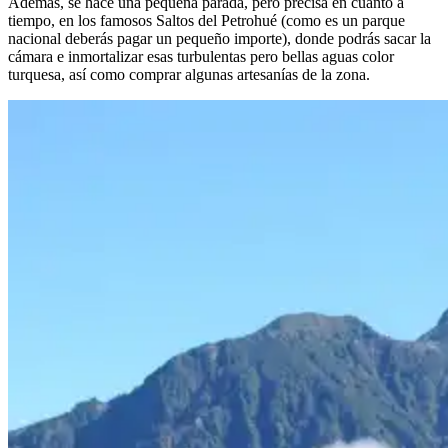
Además, se hace una pequeña parada, pero precisa en cuanto a
tiempo, en los famosos Saltos del Petrohué (como es un parque
nacional deberás pagar un pequeño importe), donde podrás sacar la
cámara e inmortalizar esas turbulentas pero bellas aguas color
turquesa, así como comprar algunas artesanías de la zona.