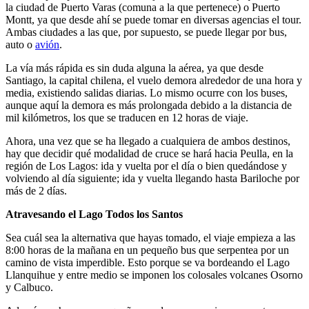
la ciudad de Puerto Varas (comuna a la que pertenece) o Puerto
Montt, ya que desde ahí se puede tomar en diversas agencias el tour.
Ambas ciudades a las que, por supuesto, se puede llegar por bus,
auto o
avión
.
La vía más rápida es sin duda alguna la aérea, ya que desde
Santiago, la capital chilena, el vuelo demora alrededor de una hora y
media, existiendo salidas diarias. Lo mismo ocurre con los buses,
aunque aquí la demora es más prolongada debido a la distancia de
mil kilómetros, los que se traducen en 12 horas de viaje.
Ahora, una vez que se ha llegado a cualquiera de ambos destinos,
hay que decidir qué modalidad de cruce se hará hacia Peulla, en la
región de Los Lagos: ida y vuelta por el día o bien quedándose y
volviendo al día siguiente; ida y vuelta llegando hasta Bariloche por
más de 2 días.
Atravesando el Lago Todos los Santos
Sea cuál sea la alternativa que hayas tomado, el viaje empieza a las
8:00 horas de la mañana en un pequeño bus que serpentea por un
camino de vista imperdible. Esto porque se va bordeando el Lago
Llanquihue y entre medio se imponen los colosales volcanes Osorno
y Calbuco.