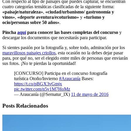
Con respecto al tipo de paisajes que puedes capturar, se encuentran
cuatro categorías temáticas clasificadas de la siguiente forma:
«paisaje/naturaleza»
,
«ciudad/urbanismo/ gastronomía y
vinos»
,
«deporte aventura/ecoturismo»
y
«turismo y
ocio/personas sobre 50 años»
.
Pincha
aquí
para conocer las bases completas del concurso
y
descargar los documentos que necesitarás para participar.
Si sientes pasión por la fotografía y, sobre todo, admiración por los
maravillosos paisajes criollos
, esta ocasión no la debes dejar pasar
para, por qué no, ser el elegido entre miles de personas que enviarán
sus fotos. ¡No te pierdas la oportunidad!
[CONCURSO] Participa en el concurso fotografía
turística Otoño/Invierno
#Araucanía
Bases:
https://t.co/pBGX3vGmjx
pic.twitter.com/n5v1M7HoMz
— Araucanía (@Sernatur_IX)
11 de mayo de 2016
Posts Relacionados