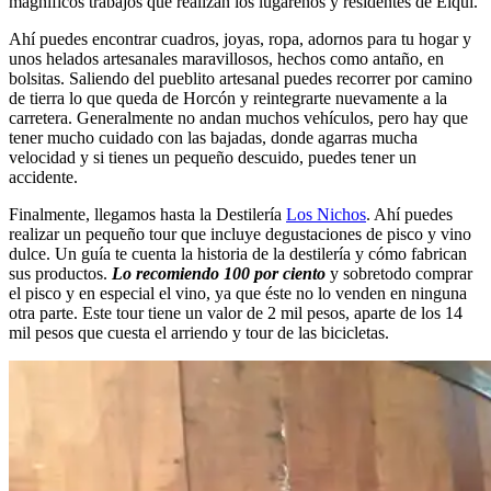
magníficos trabajos que realizan los lugareños y residentes de Elqui.
Ahí puedes encontrar cuadros, joyas, ropa, adornos para tu hogar y
unos helados artesanales maravillosos, hechos como antaño, en
bolsitas. Saliendo del pueblito artesanal puedes recorrer por camino
de tierra lo que queda de Horcón y reintegrarte nuevamente a la
carretera. Generalmente no andan muchos vehículos, pero hay que
tener mucho cuidado con las bajadas, donde agarras mucha
velocidad y si tienes un pequeño descuido, puedes tener un
accidente.
Finalmente, llegamos hasta la Destilería
Los Nichos
. Ahí puedes
realizar un pequeño tour que incluye degustaciones de pisco y vino
dulce. Un guía te cuenta la historia de la destilería y cómo fabrican
sus productos.
Lo recomiendo 100 por ciento
y sobretodo comprar
el pisco y en especial el vino, ya que éste no lo venden en ninguna
otra parte. Este tour tiene un valor de 2 mil pesos, aparte de los 14
mil pesos que cuesta el arriendo y tour de las bicicletas.