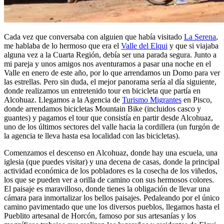
Cada vez que conversaba con alguien que había visitado
La Serena
,
me hablaba de lo hermoso que era el
Valle del Elqui
y que si viajaba
alguna vez a la Cuarta Región, debía ser una parada segura. Junto a
mi pareja y unos amigos nos aventuramos a pasar una noche en el
Valle en enero de este año, por lo que arrendamos un Domo para ver
las estrellas. Pero sin duda, el mejor panorama sería al día siguiente,
donde realizamos un entretenido tour en bicicleta que partía en
Alcohuaz. Llegamos a la Agencia de
Turismo Migrantes
en Pisco,
donde arrendamos bicicletas Mountain Bike (incluidos casco y
guantes) y pagamos el tour que consistía en partir desde Alcohuaz,
uno de los últimos sectores del valle hacia la cordillera (un furgón de
la agencia te lleva hasta esa localidad con las bicicletas).
Comenzamos el descenso en Alcohuaz, donde hay una escuela, una
iglesia (que puedes visitar) y una decena de casas, donde la principal
actividad económica de los pobladores es la cosecha de los viñedos,
los que se pueden ver a orilla de camino con sus hermosos colores.
El paisaje es maravilloso, donde tienes la obligación de llevar una
cámara para inmortalizar los bellos paisajes. Pedaleando por el único
camino pavimentado que une los diversos pueblos, llegamos hasta el
Pueblito artesanal de Horcón, famoso por sus artesanías y los