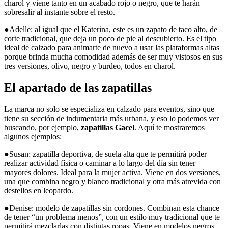
charol y viene tanto en un acabado rojo o negro, que te harán
sobresalir al instante sobre el resto.
●Adelle: al igual que el Katerina, este es un zapato de taco alto, de
corte tradicional, que deja un poco de pie al descubierto. Es el tipo
ideal de calzado para animarte de nuevo a usar las plataformas altas
porque brinda mucha comodidad además de ser muy vistosos en sus
tres versiones, olivo, negro y burdeo, todos en charol.
El apartado de las zapatillas
La marca no solo se especializa en calzado para eventos, sino que
tiene su sección de indumentaria más urbana, y eso lo podemos ver
buscando, por ejemplo,
zapatillas Gacel
. Aquí te mostraremos
algunos ejemplos:
●Susan: zapatilla deportiva, de suela alta que te permitirá poder
realizar actividad física o caminar a lo largo del día sin tener
mayores dolores. Ideal para la mujer activa. Viene en dos versiones,
una que combina negro y blanco tradicional y otra más atrevida con
destellos en leopardo.
●Denise: modelo de zapatillas sin cordones. Combinan esta chance
de tener “un problema menos”, con un estilo muy tradicional que te
permitirá mezclarlas con distintas ropas. Viene en modelos negros