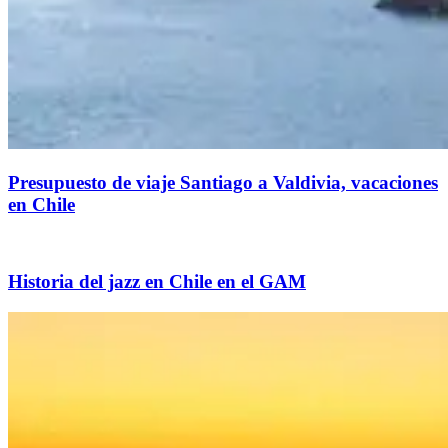
Presupuesto de viaje Santiago a Valdivia, vacaciones
en Chile
Historia del jazz en Chile en el GAM