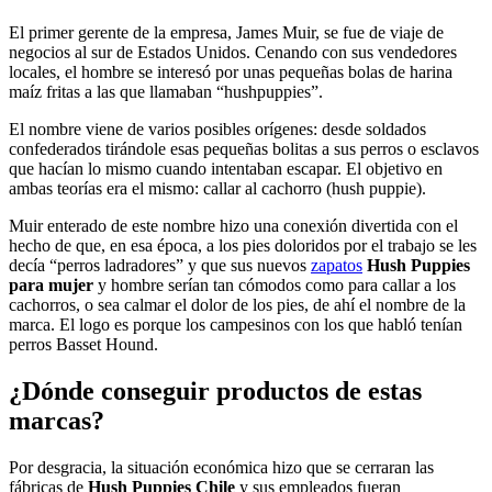
El primer gerente de la empresa, James Muir, se fue de viaje de
negocios al sur de Estados Unidos. Cenando con sus vendedores
locales, el hombre se interesó por unas pequeñas bolas de harina
maíz fritas a las que llamaban “hushpuppies”.
El nombre viene de varios posibles orígenes: desde soldados
confederados tirándole esas pequeñas bolitas a sus perros o esclavos
que hacían lo mismo cuando intentaban escapar. El objetivo en
ambas teorías era el mismo: callar al cachorro (hush puppie).
Muir enterado de este nombre hizo una conexión divertida con el
hecho de que, en esa época, a los pies doloridos por el trabajo se les
decía “perros ladradores” y que sus nuevos
zapatos
Hush Puppies
para mujer
y hombre serían tan cómodos como para callar a los
cachorros, o sea calmar el dolor de los pies, de ahí el nombre de la
marca. El logo es porque los campesinos con los que habló tenían
perros Basset Hound.
¿Dónde conseguir productos de estas
marcas?
Por desgracia, la situación económica hizo que se cerraran las
fábricas de
Hush Puppies Chile
y sus empleados fueran