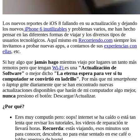
Los nuevos reportes de iOS 8 fallando en su actualización y dejando
los nuevos
iPhone 6 inutilizables
y problemas varios, me han hecho
pensar en las diferentes formas de viajar y los diversos tipos de
usuarios tecnológicos. Aquí mismo en
Recorriendo.com
siempre los
invitamos a probar nuevas apps, a contarnos de sus
experiencias con
ellas
, etc.
Si hay algo que
jamás hago
mientras viajo por lugares un tanto más
remotos pero que tengan
Wi-Fi
es una
"Actualización de
Software"
o mejor dicho
"La eterna espera para ver si tu
computador se convirtió en ladrillo"
. Por más que mi
smartphone
o
laptop
grite diariamente que se han encontrado nuevas
actualizaciones disponibles que harán de mi computador algo mejor,
nunca
presiono el botón: Descargar/Actualizar.
¿Por qué?
Eres muy computín pero: oops! internet se ha caído o está tan
lenta que revisar los tutoriales, los videos de reparación te
llevará horas.
Recuerda
: estás viajando, esos minutos son
para conocer, descubrir, no para estar sentado en ese café o
lobby apestosa de hostel...