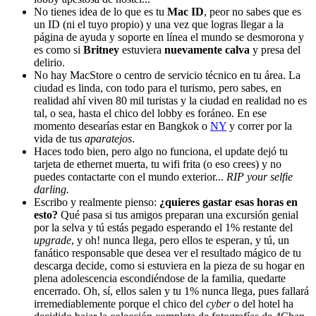
No tienes idea de lo que es tu
Mac ID
, peor no sabes que es
un ID (ni el tuyo propio) y una vez que logras llegar a la
página de ayuda y soporte en línea el mundo se desmorona y
es como si
Britney
estuviera
nuevamente calva
y presa del
delirio.
No hay MacStore o centro de servicio técnico en tu área. La
ciudad es linda, con todo para el turismo, pero sabes, en
realidad ahí viven 80 mil turistas y la ciudad en realidad no es
tal, o sea, hasta el chico del lobby es foráneo. En ese
momento desearías estar en Bangkok o
NY
y correr por la
vida de tus
aparatejos
.
Haces todo bien, pero algo no funciona, el update dejó tu
tarjeta de ethernet muerta, tu wifi frita (o eso crees) y no
puedes contactarte con el mundo exterior...
RIP your selfie
darling.
Escribo y realmente pienso:
¿quieres gastar esas horas en
esto?
Qué pasa si tus amigos preparan una excursión genial
por la selva y tú estás pegado esperando el 1% restante del
upgrade
, y oh! nunca llega, pero ellos te esperan, y tú, un
fanático responsable que desea ver el resultado mágico de tu
descarga decide, como si estuviera en la pieza de su hogar en
plena adolescencia escondiéndose de la familia, quedarte
encerrado. Oh, sí, ellos salen y tu 1% nunca llega, pues fallará
irremediablemente porque el chico del
cyber
o del hotel ha