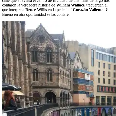
calle que atraviesa el centro de la ciudad de una milla de largo nos
contaron la verdadera historia de
William Wallace
¿recuerdan el
que interpreta
Bruce Willis
en la película
"Corazón Valiente"?
Bueno en otra oportunidad se las contaré.