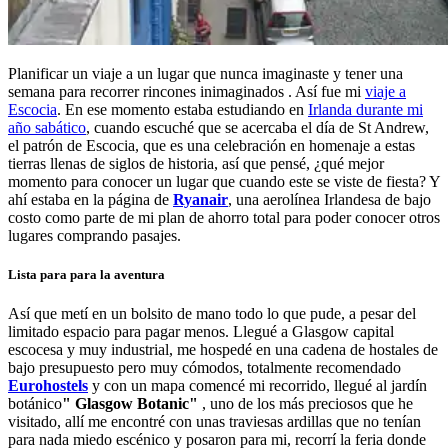
Planificar un viaje a un lugar que nunca imaginaste y tener una
semana para recorrer rincones inimaginados . Así fue mi
viaje a
Escocia
. En ese momento estaba estudiando en
Irlanda durante mi
año sabático
, cuando escuché que se acercaba el día de St Andrew,
el patrón de Escocia, que es una celebración en homenaje a estas
tierras llenas de siglos de historia, así que pensé, ¿qué mejor
momento para conocer un lugar que cuando este se viste de fiesta? Y
ahí estaba en la página de
Ryanair
, una aerolínea Irlandesa de bajo
costo como parte de mi plan de ahorro total para poder conocer otros
lugares comprando pasajes.
Lista para para la aventura
Así que metí en un bolsito de mano todo lo que pude, a pesar del
limitado espacio para pagar menos. Llegué a Glasgow capital
escocesa y muy industrial, me hospedé en una cadena de hostales de
bajo presupuesto pero muy cómodos, totalmente recomendado
Eurohostels
y con un mapa comencé mi recorrido, llegué al jardín
botánico
" Glasgow Botanic"
, uno de los más preciosos que he
visitado, allí me encontré con unas traviesas ardillas que no tenían
para nada miedo escénico y posaron para mi, recorrí la feria donde