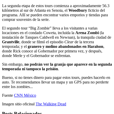
La segunda etapa de estos tours comienza a aproximadamente 56.3
kilómetros al sur de Atlanta en Senoia, el
Woodbury
ficticio del
programa. Allí se pueden encontrar varios emporios y tiendas para
comprar souvenirs de la serie.
El segundo tour “Big Zombie” lleva a los visitantes a varias
locaciones en el condado Coweta, incluida la
Arena Zombi
(la
instalación de Tanques Caldwell en Newnan), la tranquila ciudad de
Grantville
, donde se filmó el episodio
Clear
de la tercera
temporada; y el
granero y molino abandonados en Haralson
,
donde Rick conoce al Gobernador por primera vez, y después,
donde Merle y el Gobernador se enfrentan.
Sin embargo,
no podrán ver la granja que aparece en la segunda
temporada ni tampoco la prisión
.
Bueno, si no tienes dinero para pagar estos tours, puedes hacerlo en
auto. Te recomendamos llevar un mapa y un GPS para no perderte
entre los zombies...
Fuente
CNN México
Imagen sitio oficinal
The Walking Dead
Posts Relacionados