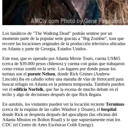
Los fanáticos de "The Walking Dead" podrán sentirse por un
momento parte de la popular serie gracias a "Big Zombie", tour que
recorre las locaciones originales de la producción televisiva ubicadas
en Atlanta y parte de Georgia, Estados Unidos.
Este tour, que es operado por Atlanta Movie Tours, cuesta US$65
(cerca de $39.000 pesos chilenos) y cuenta con guías que trabajaron
como extras zombi en la serie. Los lugares por donde pasan los
turistas son el
puente Nelson
, donde Rick Grimes (Andrew
Lincoln) iba en caballo sobre una maraña de vías de ferrocarril para
buscar refugio en Atlanta en la primera temporada. También pueden
ver el
edificio Norfolk
, que fue la escena de mucho debate en el
techo y algo de decisiones después de que Rick llegara.
En autobús, los visitantes pueden ver la locación reciente
Terminus
(cerca de la esquina de las calles Windsor y Doane), el
hospital
donde Rick se despierta después del apocalipsis (las oficinas del
Atlanta Mission en Bolton Road) y lo que supuestamente eran los
CDC (el Centro de Artes Escénicas Cobb Energy).