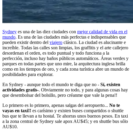
Sydney
es una de las diez ciudades con
mejor calidad de vida en el
mundo
. Es una de las ciudades más perfectas e indispensables que
pueden existir dentro del
viajero
clásico. La ciudad es alucinante e
increíble. Todas las calles son limpias, los graffitis y el arte callejero
desordenan el orden, es todo puntual y todo funciona a la
perfección, incluso hay baños públicos automáticos. Áreas verdes y
parques en todas partes que uno mire, la arquitectura inglesa brilla
como en los tiempos de oro, y cada zona turística abre un mundo de
posibilidades para explorar.
En Sydney - aunque todo el mundo te diga que no -
Sí, existen
actividades gratis-
. Obviamente no todo, y para algunas cosas hay
que desembolsar del bolsillo, pero créanme que vale la pena!!
Lo primero es lo primero, apenas salgas del aeropuerto...
No te
vayas en taxi!!
es carísimo y existen buses compartidos o shuttle
bus que te llevan a tu hostal. Te ahorras unos buenos pesos. En taxi
a la zona central de Sydney sale apox AU$45; y en shuttle bus sólo
AU$10.