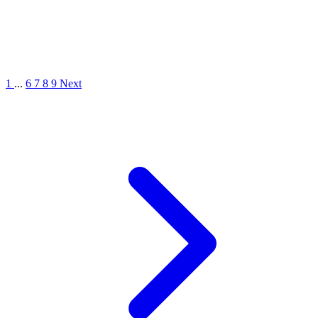
1
...
6
7
8
9
Next