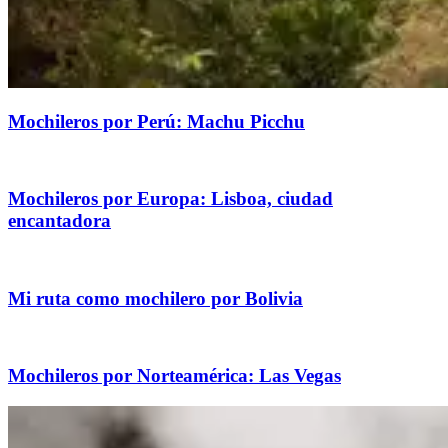
Mochileros por Perú: Machu Picchu
Mochileros por Europa: Lisboa, ciudad
encantadora
Mi ruta como mochilero por Bolivia
Mochileros por Norteamérica: Las Vegas