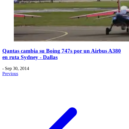
Qantas cambia su Boing 747s por un Airbus A380
en ruta Sydney - Dallas
- Sep 30, 2014
Previous