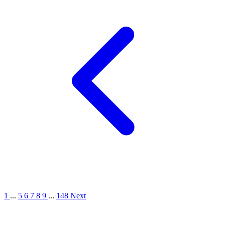
1
...
5
6
7
8
9
...
148
Next