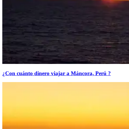
¿Con cuánto dinero viajar a Máncora, Perú ?