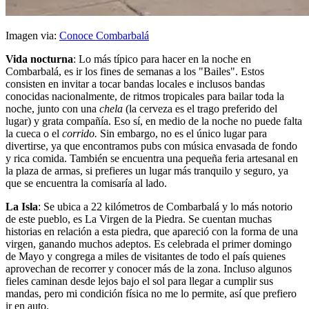
Imagen via:
Conoce Combarbalá
Vida nocturna
: Lo más típico para hacer en la noche en
Combarbalá, es ir los fines de semanas a los "Bailes". Estos
consisten en invitar a tocar bandas locales e inclusos bandas
conocidas nacionalmente, de ritmos tropicales para bailar toda la
noche, junto con una
chela
(la cerveza es el trago preferido del
lugar) y grata compañía. Eso sí, en medio de la noche no puede falta
la cueca o el
corrido.
Sin embargo, no es el único lugar para
divertirse, ya que encontramos pubs con música envasada de fondo
y rica comida. También se encuentra una pequeña feria artesanal en
la plaza de armas, si prefieres un lugar más tranquilo y seguro, ya
que se encuentra la comisaría al lado.
La Isla
: Se ubica a 22 kilómetros de Combarbalá y lo más notorio
de este pueblo, es La Virgen de la Piedra. Se cuentan muchas
historias en relación a esta piedra, que apareció con la forma de una
virgen, ganando muchos adeptos. Es celebrada el primer domingo
de Mayo y congrega a miles de visitantes de todo el país quienes
aprovechan de recorrer y conocer más de la zona. Incluso algunos
fieles caminan desde lejos bajo el sol para llegar a cumplir sus
mandas, pero mi condición física no me lo permite, así que prefiero
ir en auto.