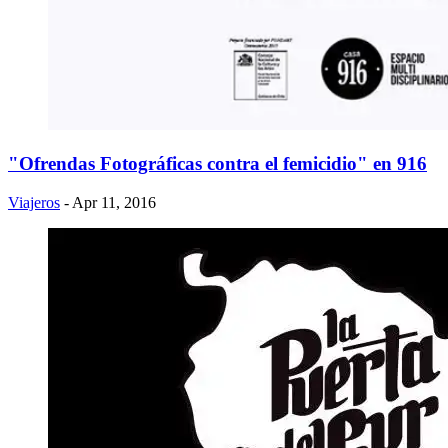
"Ofrendas Fotográficas contra el femicidio" en 916
Viajeros
- Apr 11, 2016