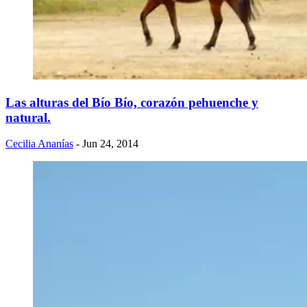
Las alturas del Bío Bío, corazón pehuenche y
natural.
Cecilia Ananías
- Jun 24, 2014